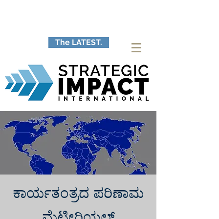
The LATEST.
ಕಾರ್ಯತಂತ್ರದ ಪರಿಣಾಮ
ಮೆಟೀರಿಯಲ್ಸ್